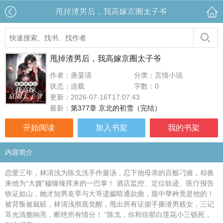
甩掉渣男后，我高嫁京圈太子爷
甩掉渣男后，我高嫁京圈太子爷
作者：唐晏清
分类：言情小说
状态：连载
字数：0
更新：2026-07-16T17:07:43
最新：
第377章 京北的初雪（完结）
开始阅读
加入书架
我的书架
内容简介
恋爱三年，林清浅为陈戈洗手作羹汤，忍下他母亲的百般刁难，却换
来他为“大嫂”穆臻臻挥来的一巴掌！ 酒店监控、定位轨迹、医疗报告
铁证如山，她才知男友早与大哥遗孀暗通款曲，腹中孽种竟是他的！
被背叛被栽赃，林清浅彻底觉醒，甩出所有证据手撕渣男贱女，三记
耳光清脆响亮，断绝所有情分！ “陈戈，你和你那白莲花小三锁死，