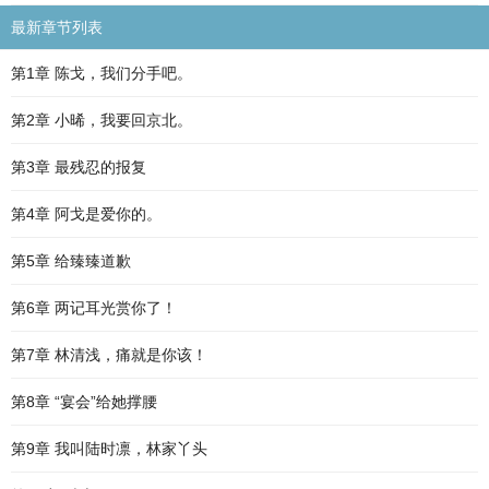
最新章节列表
第1章 陈戈，我们分手吧。
第2章 小晞，我要回京北。
第3章 最残忍的报复
第4章 阿戈是爱你的。
第5章 给臻臻道歉
第6章 两记耳光赏你了！
第7章 林清浅，痛就是你该！
第8章 “宴会”给她撑腰
第9章 我叫陆时凛，林家丫头