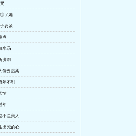
诅咒
小瞧了她
身子要紧
 重点
 白水汤
 折腾啊
 大佬要温柔
 流年不利
 求情
 过年
 是不是美人
 生出死的心