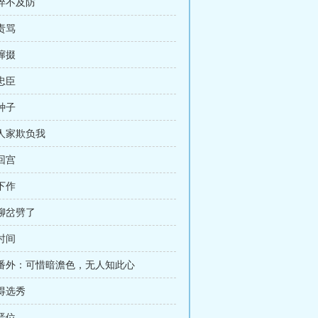
 猝不及防
 责骂
 撺掇
 忠臣
 种子
 人家欺负我
 回宫
 下作
 聊岔劈了
 时间
章 番外：可惜暗澹色，无人知此心
 得选秀
 晋位