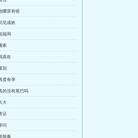
 他哪里有错
 初见成效
 低端局
 搬家
 我喜欢
 谋划
 再度有孕
 真的没有尾巴吗
 长大
 查证
 审问
 谁狠毒