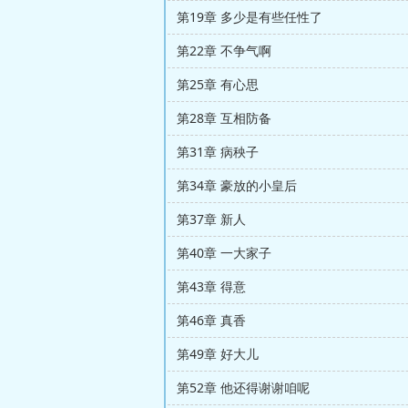
第19章 多少是有些任性了
第22章 不争气啊
第25章 有心思
第28章 互相防备
第31章 病秧子
第34章 豪放的小皇后
第37章 新人
第40章 一大家子
第43章 得意
第46章 真香
第49章 好大儿
第52章 他还得谢谢咱呢