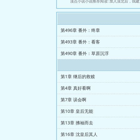
顶点小说小说推荐阅读:
加入漠北后，我建
第496章 番外：终章
第493章 番外：看客
第490章 番外：草原沉浮
第1章 继后的救赎
第4章 真好看啊
第7章 误会啊
第10章 皇后无能
第13章 拂袖而去
第16章 沈皇后其人