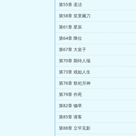
第55章 圣洁
第58章 笑里藏刀
第61章 星辰
第64章 降位
第67章 大皇子
第70章 期待人瑞
第73章 戏如人生
第76章 祭祀月神
第79章 作死
第82章 锄草
第85章 请客
第88章 立竿见影