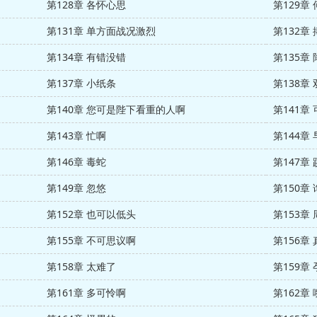
第128章 各怀心思
第129章
第131章 单方面战况激烈
第132章
第134章 有错没错
第135章
第137章 小纸条
第138章
第140章 您可是陛下看重的人啊
第141章
第143章 忙啊
第144章
第146章 毒蛇
第147章
第149章 忽悠
第150章
第152章 也可以低头
第153章
第155章 不可思议啊
第156章
第158章 太难了
第159章
第161章 多可怜啊
第162章