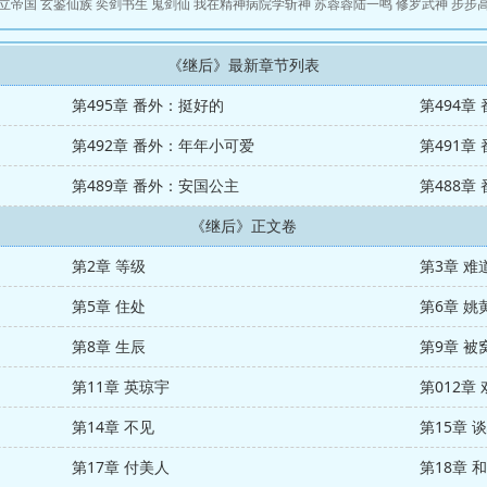
立帝国
玄鉴仙族
奕剑书生
鬼剑仙
我在精神病院学斩神
苏蓉蓉陆一鸣
修罗武神
步步
《继后》最新章节列表
第495章 番外：挺好的
第494章
第492章 番外：年年小可爱
第491章
第489章 番外：安国公主
第488章
《继后》正文卷
第2章 等级
第3章 
第5章 住处
第6章 姚
第8章 生辰
第9章 被
第11章 英琼宇
第012章 
第14章 不见
第15章 
第17章 付美人
第18章 