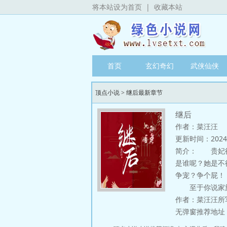
将本站设为首页
|
收藏本站
首页
玄幻奇幻
武侠仙侠
顶点小说
>
继后最新章节
继后
作者：菜汪汪
更新时间：2024-06
简介：
贵妃得宠
是谁呢？她是不
争宠？争个屁
至于你说家族
作者：菜汪汪所
无弹窗推荐地址：http