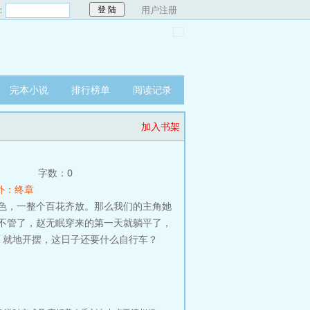
：
用户注册
完本小说
排行榜单
阅读记录
加入书架
字数：0
番外：终章
色，一整个百花齐放。那么我们的主角她
不管了，赵无眠穿来的第一天就躺平了，
就地开摆，这日子还要什么自行车？