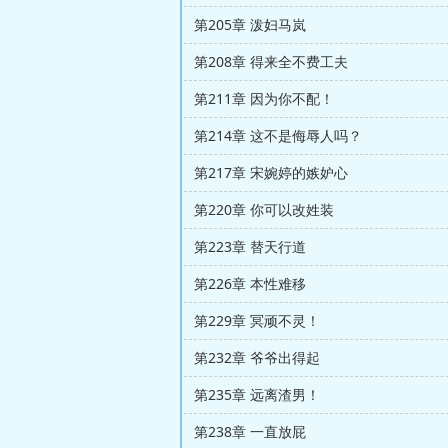
第205章 泼妇马岚
第208章 得来全不费工夫
第211章 因为你不配！
第214章 这不是侮辱人吗？
第217章 宋婉婷的嫉妒心
第220章 你可以改姓装
第223章 替天行道
第226章 本性难移
第229章 冥顽不灵！
第232章 爷爷出得起
第235章 远离渣男！
第238章 一直放屁