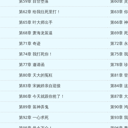
第59章 自甘堕落
第60章 
第62章 给我往死里打！
第63章 
第65章 叶大师出手
第66章 
第68章 萧海龙装逼
第69章 
第71章 奇迹
第72章 
第74章 我打死你！
第75章 
第77章 邀请函
第78章 
第80章 天大的冤枉
第81章 
第83章 宋婉婷亲自迎接
第84章 
第86章 今天就跟你抢了！
第87章 
第89章 装神弄鬼
第90章 
第92章 一心求死
第93章 
第95章 号令万众！
第96章 