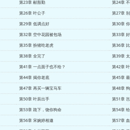
第23章 献殷勤
第24章 
第26章 叶公子
第27章 
第29章 低调点好
第30章 
第32章 空中花园被包场
第33章 
第35章 扮猪吃老虎
第36章 
第38章 全完了
第39章 
第41章 一点面子也不给？
第42章 
第44章 揭你老底
第45章 
第47章 再买一辆宝马车
第48章 
第50章 叶辰出手
第51章 
第53章 跪下，饶你狗命
第54章 
第56章 宋婉婷相邀
第57章 