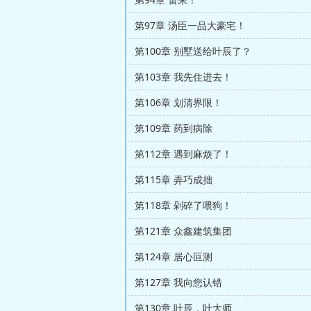
第97章 汤臣一品大豪宅！
第100章 别墅送给叶辰了？
第103章 我先住进去！
第106章 划清界限！
第109章 药到病除
第112章 遇到麻烦了！
第115章 弄巧成拙
第118章 剁碎了喂狗！
第121章 众鑫建筑集团
第124章 居心叵测
第127章 我向您认错
第130章 叶辰，叶大师