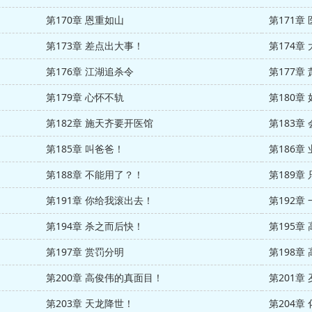
第170章 恩重如山
第171章
第173章 差点出大事！
第174章
第176章 江湖追杀令
第177章
第179章 心怀不轨
第180章
第182章 施天齐要开医馆
第183章
第185章 叫爸爸！
第186章
第188章 不能用了？！
第189章
第191章 你给我滚出去！
第192章
第194章 杀之而后快！
第195章
第197章 赏罚分明
第198章
第200章 高俊伟的真面目！
第201章
第203章 天龙降世！
第204章