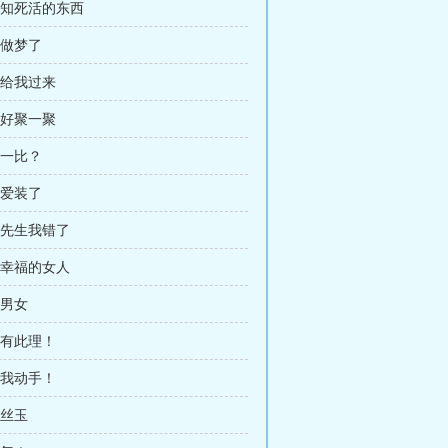
不知死活的东西
别做梦了
你给我过来
好好聚一聚
比一比？
太爱装了
叶先生我错了
最幸福的女人
狗男女
岂有此理！
给我动手！
血丝玉