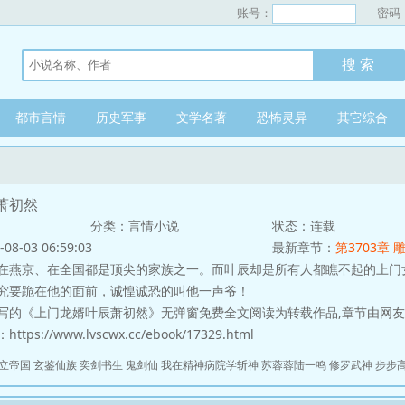
账号：
密码
都市言情
历史军事
文学名著
恐怖灵异
其它综合
萧初然
分类：言情小说
状态：连载
-03 06:59:03
最新章节：
第3703章 
京、在全国都是顶尖的家族之一。而叶辰却是所有人都瞧不起的上门
究要跪在他的面前，诚惶诚恐的叫他一声爷！
写的《上门龙婿叶辰萧初然》无弹窗免费全文阅读为转载作品,章节由网
s://www.lvscwx.cc/ebook/17329.html
立帝国
玄鉴仙族
奕剑书生
鬼剑仙
我在精神病院学斩神
苏蓉蓉陆一鸣
修罗武神
步步