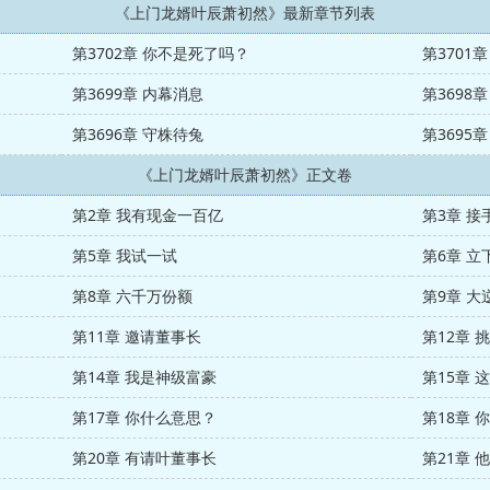
《上门龙婿叶辰萧初然》最新章节列表
第3702章 你不是死了吗？
第3701
第3699章 内幕消息
第3698
第3696章 守株待兔
第3695
《上门龙婿叶辰萧初然》正文卷
第2章 我有现金一百亿
第3章 接
第5章 我试一试
第6章 立
第8章 六千万份额
第9章 大
第11章 邀请董事长
第12章 
第14章 我是神级富豪
第15章 
第17章 你什么意思？
第18章 
第20章 有请叶董事长
第21章 