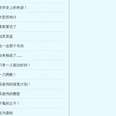
 医学史上的奇迹！
 大型苦肉计
 萧家要完了
 如意算盘
 会一会那个吊丝
 业务熟练了……
 只有一人能治好你！
 一刀两断！
 高俊伟的报复计划！
 高俊伟的圈套
 歹毒的父子！
 化为齑粉