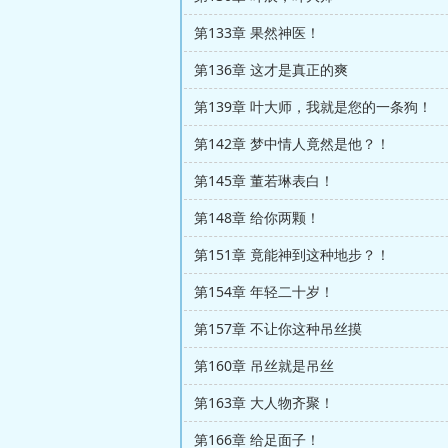
第133章 果然神医！
第136章 这才是真正的爽
第139章 叶大师，我就是您的一条狗！
第142章 梦中情人竟然是他？！
第145章 董若琳表白！
第148章 给你两颗！
第151章 竟能神到这种地步？！
第154章 年轻二十岁！
第157章 不让你这种吊丝摸
第160章 吊丝就是吊丝
第163章 大人物齐聚！
第166章 给足面子！