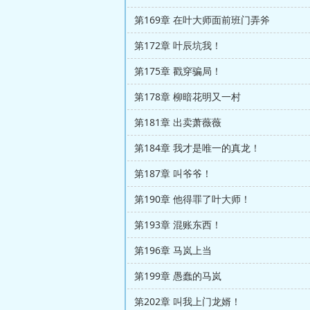
第169章 在叶大师面前班门弄斧
第172章 叶辰坑我！
第175章 戳穿骗局！
第178章 柳暗花明又一村
第181章 出卖萧薇薇
第184章 我才是唯一的真龙！
第187章 叫爷爷！
第190章 他得罪了叶大师！
第193章 混账东西！
第196章 马岚上当
第199章 愚蠢的马岚
第202章 叫我上门龙婿！