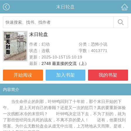
末日轮盘
末日轮盘
作者：幻动
分类：恐怖小说
状态：连载
字数：4013771
更新：2025-10-15T15:10:19
最新：
2748 最直接的交流（上）
开始阅读
加入书架
我的书架
内容简介
当生命停止的刹那，叶钟鸣回到了十年前，那个末日开始的下
午。 是上天对自己的眷顾？还是又一次的惩罚？真的要重新体验
一次残酷冰冷的末世吗？ 叶钟鸣决定活下去，不为了别的，就为
了那些曾经同生共死的战友，不离不弃的爱人！ 还有，他要找到
答案。为什么无数轮盘会从虚无中出现，上万绝地从天而降。是谁，