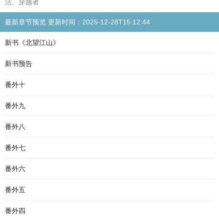
活。穿越者
最新章节预览 更新时间：2025-12-28T15:12:44
新书《北望江山》
新书预告
番外十
番外九
番外八
番外七
番外六
番外五
番外四