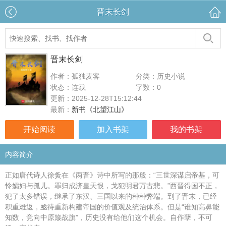
晋末长剑
晋末长剑
作者：孤独麦客
分类：历史小说
状态：连载
字数：0
更新：2025-12-28T15:12:44
最新：
新书《北望江山》
开始阅读
加入书架
我的书架
内容简介
正如唐代诗人徐夤在《两晋》诗中所写的那般：“三世深谋启帝基，可
怜孀妇与孤儿。罪归成济皇天恨，戈犯明君万古悲。”西晋得国不正，
犯了太多错误，继承了东汉、三国以来的种种弊端。到了晋末，已经
积重难返，亟待重新构建帝国的价值观及统治体系。但是“谁知高鼻能
知数，竞向中原簸战旗”，历史没有给他们这个机会。自作孽，不可