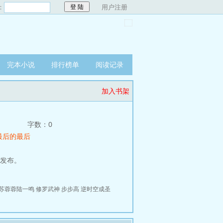
：
用户注册
完本小说
排行榜单
阅读记录
加入书架
字数：0
 最后的最后
友发布。
苏蓉蓉陆一鸣
修罗武神
步步高
逆时空成圣