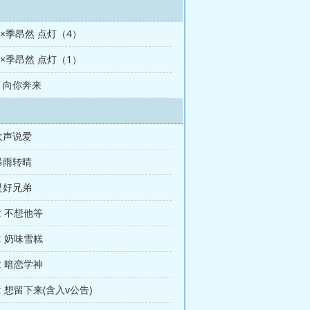
峰×季昂然 点灯（4）
峰×季昂然 点灯（1）
章 向你奔来
 大声说爱
 暴雨转晴
 是好兄弟
章 不想他等
章 奶味雪糕
章 暗恋学神
章 想留下来(含入v公告)