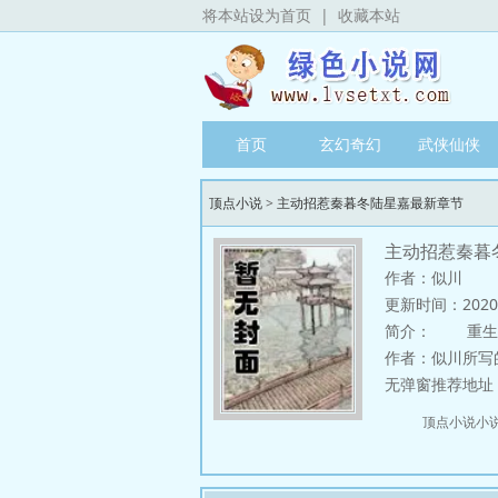
将本站设为首页
|
收藏本站
首页
玄幻奇幻
武侠仙侠
顶点小说
>
主动招惹秦暮冬陆星嘉最新章节
主动招惹秦暮
作者：似川
更新时间：2020-06
简介：
重生后
作者：似川所写
无弹窗推荐地址：http
顶点小说小