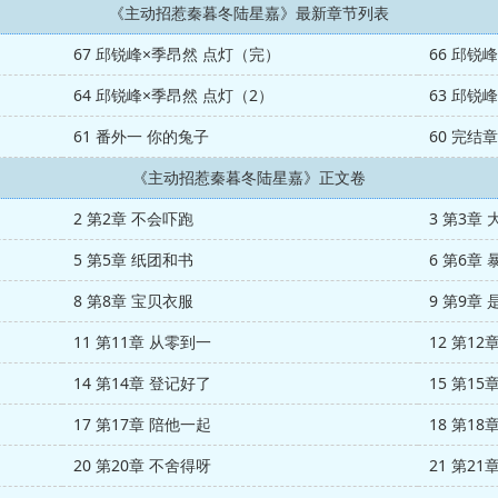
《主动招惹秦暮冬陆星嘉》最新章节列表
67 邱锐峰×季昂然 点灯（完）
66 邱锐
64 邱锐峰×季昂然 点灯（2）
63 邱锐
61 番外一 你的兔子
60 完结
《主动招惹秦暮冬陆星嘉》正文卷
2 第2章 不会吓跑
3 第3章
5 第5章 纸团和书
6 第6章
8 第8章 宝贝衣服
9 第9章
11 第11章 从零到一
12 第12
14 第14章 登记好了
15 第15
17 第17章 陪他一起
18 第18
20 第20章 不舍得呀
21 第21