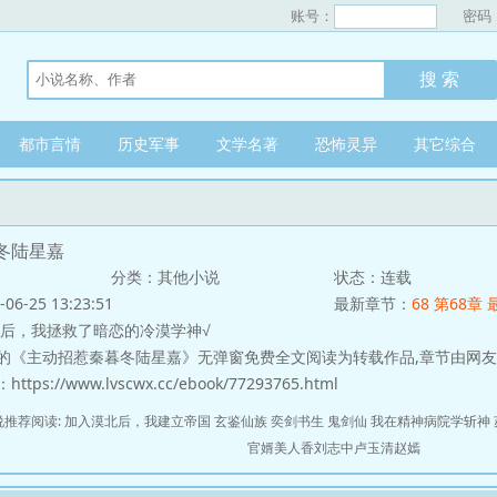
账号：
密码
都市言情
历史军事
文学名著
恐怖灵异
其它综合
冬陆星嘉
分类：其他小说
状态：连载
-25 13:23:51
最新章节：
68 第68章
，我拯救了暗恋的冷漠学神√
的《主动招惹秦暮冬陆星嘉》无弹窗免费全文阅读为转载作品,章节由网
s://www.lvscwx.cc/ebook/77293765.html
说推荐阅读:
加入漠北后，我建立帝国
玄鉴仙族
奕剑书生
鬼剑仙
我在精神病院学斩神
官婿美人香刘志中卢玉清赵嫣