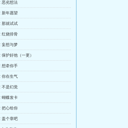
章 恶劣想法
章 新年愿望
章 那就试试
章 红烧排骨
章 妄想与梦
9章 保护好他（一更）
章 想牵你手
章 你在生气
章 不是幻觉
章 蝴蝶发卡
章 把心给你
章 盖个章吧