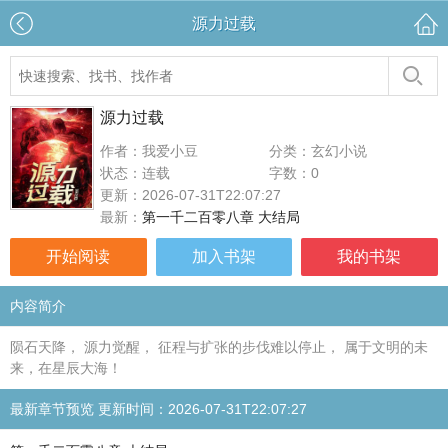
源力过载
源力过载
作者：我爱小豆
分类：玄幻小说
状态：连载
字数：0
更新：2026-07-31T22:07:27
最新：
第一千二百零八章 大结局
开始阅读
加入书架
我的书架
内容简介
陨石天降， 源力觉醒， 征程与扩张的步伐难以停止， 属于文明的未
来，在星辰大海！
最新章节预览 更新时间：2026-07-31T22:07:27