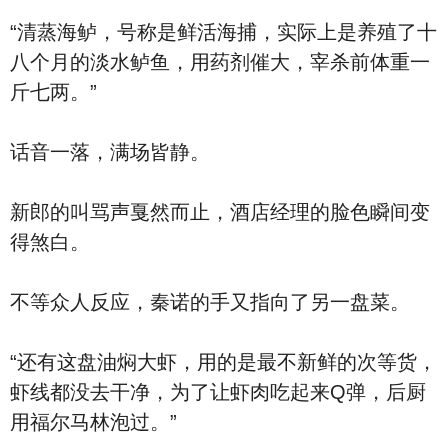
“清蒸海鲈，号称是鲜活海捕，实际上是养殖了十
八个月的淡水鲈鱼，用药剂催大，宰杀前体重一
斤七两。”
话音一落，满场皆静。
新郎的叫骂声戛然而止，酒店经理的脸色瞬间变
得煞白。
不等众人反应，秦诺的手又指向了另一盘菜。
“还有这盘油焖大虾，用的是最不新鲜的次等货，
虾线都没去干净，为了让虾肉吃起来Q弹，后厨
用福尔马林泡过。”