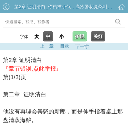
第2章 证明清白_你精神小伙，高冷警花竟然叫老公？
大
中
小
护眼
关灯
字体：
上一章
目录
下一章
第2章 证明清白
『章节错误,点此举报』
第(1/3)页
第二章 证明清白
他没有再理会暴怒的新郎，而是伸手指着桌上那
盘清蒸海鲈。