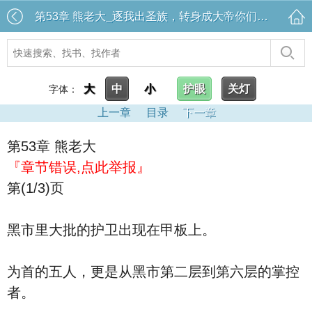
第53章 熊老大_逐我出圣族，转身成大帝你们哭什么？
大
中
小
护眼
关灯
字体：
上一章
目录
下一章
第53章 熊老大
『章节错误,点此举报』
第(1/3)页
黑市里大批的护卫出现在甲板上。
为首的五人，更是从黑市第二层到第六层的掌控
者。