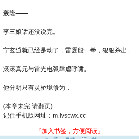
轰隆——
李三娘话还没说完。
宁玄逍就已经是动了，雷霆般一拳，狠狠杀出。
滚滚真元与雷光电弧肆虐呼啸。
他分明只有灵桥境修为，
(本章未完,请翻页)
记住手机版网址：m.lvscwx.cc
『加入书签，方便阅读』