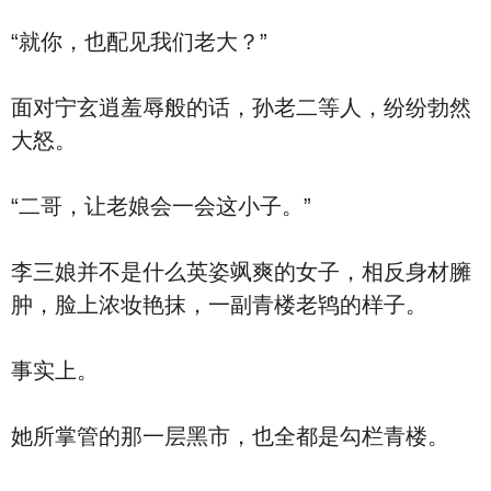
“就你，也配见我们老大？”
面对宁玄逍羞辱般的话，孙老二等人，纷纷勃然
大怒。
“二哥，让老娘会一会这小子。”
李三娘并不是什么英姿飒爽的女子，相反身材臃
肿，脸上浓妆艳抹，一副青楼老鸨的样子。
事实上。
她所掌管的那一层黑市，也全都是勾栏青楼。