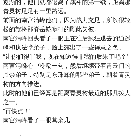
逐渐的，他们就都退离了战斗的第一线，距离那
青灵树足足有一里路远。
前面的南宫清峰他们，因为战力充足，所以很轻
松的就将那脊岳铠蟒打的顾此失彼。
南宫清峰回头看了一眼正在往后疯狂退去的逍遥
峰和执法堂弟子，脸上露出了一些得意之色。
“让你们得罪我，现在知道得罪我的后果了吧？”
南宫清峰心中冷嘲一句，然后继续带着青云门的
其余弟子，特别是东珠峰的那些弟子，朝着青灵
树的方向推进。
此时的他们已经算是距离青灵树最近的那几拨人
之一。
“再快点！”
南宫清峰看了一眼其余几