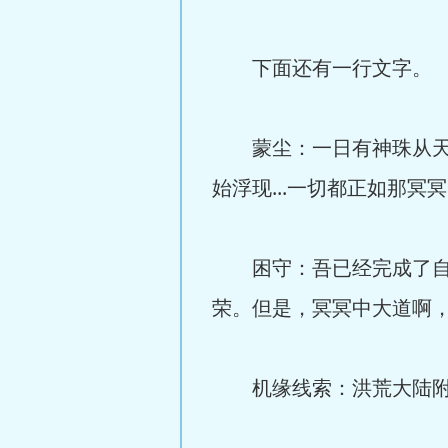
下面还有一行文字。
蒙尘：一日有神珠从天而
始浮现...一切都正如那冥
困守：吾已经完成了自己
荣。但是，冥冥中大道啊，吾
机缘线索：洪荒大陆附