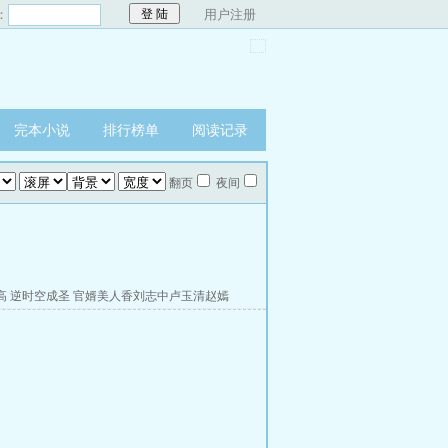
：
用户注册
完本小说
排行榜单
阅读记录
翻页
夜间
高
逆时空成圣
官婿美人香刘志中卢玉清赵嫣