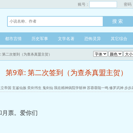
账号：
密码
都市言情
历史军事
文学名著
恐怖灵异
其它综合
章: 第二次签到（为查杀真盟主贺）
第9章: 第二次签到（为查杀真盟主贺）
建立帝国
玄鉴仙族
奕剑书生
鬼剑仙
我在精神病院学斩神
苏蓉蓉陆一鸣
修罗武神
步步
月票。爱你们